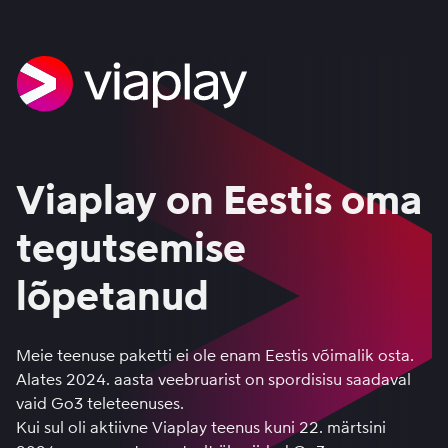
Viaplay on Eestis oma
tegutsemise
lõpetanud
Meie teenuse paketti ei ole enam Eestis võimalik osta.
Alates 2024. aasta veebruarist on spordisisu saadaval
vaid
Go3 teleteenuses
.
Kui sul oli aktiivne Viaplay teenus kuni 22. märtsini